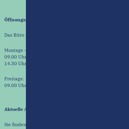
Öffnungszeiten
Das Büro ist zu folgenden Zeiten für Sie erreichbar:
Montags – Donnerstags:
09.00 Uhr – 13.00 Uhr u.
14.30 Uhr – 17.00 Uhr
Freitags:
09.00 Uhr – 13.00 Uhr
Aktuelle Angebote
Sie finden unsere Miet- und Kaufangebote auf den