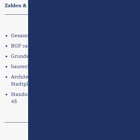
Zahlen & Fakten
Kaiserhof
Lindenhof
Gesamtwohnfläche ca. 1.810 m²
BGF ca. 2.400 m²
Grundstücksgröße ca. 1.736 m²
baurechtliche Grundlage: Bebauungsplan
Architekturbüro Zastrow+Zastrow Architekten und
Stadtplaner
Standort: Eckernförde, Bergstraße 19 / Vogelsang
45