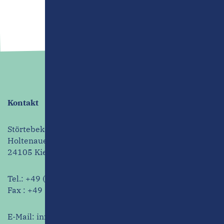
Kontakt
Störtebeker Haus GmbH
Holtenauer Straße 63
24105 Kiel
Tel.:
+49 (431) 239 887 – 0
Fax : +49 (431) 239 887 – 66
E-Mail:
info@stoertebekerhaus.de