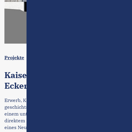
Projekte
Kaiserhof und Lindenhof,
Eckernförde
Erwerb, Konzeption und Weiterveräußerung des
geschichts­trächtigen Kaiserhofs in Eckernförde –
einem unter Denkmal­schutz stehenden Gebäude mit
direktem Blick auf die Eckernförder Bucht. Anschluss
eines Neubaus von drei Mehrfamilien­häusern mit 18