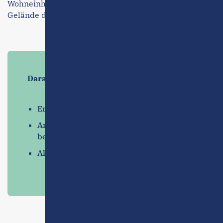
Wohneinheiten mit gemeinsamer Tiefgarage auf dem
Gelände des ehemaligen Lindenhofs.
Darauf kam’s uns an
Erhalt des historischen Äußeren
Anpassung an moderne Nutzungs­
bedingungen
Akzentuierung heutiger Bauweise