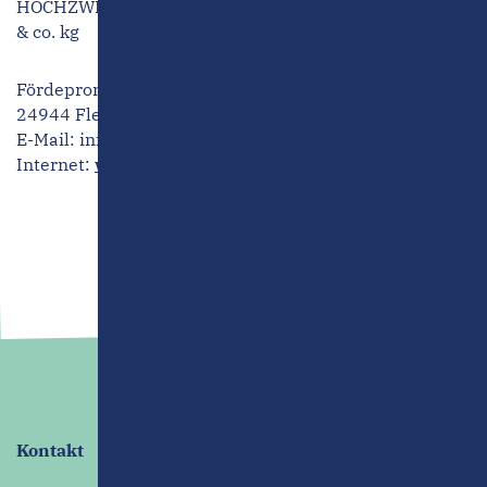
HOCHZWEI – büro für visuelle kommunikation gmbh
& co. kg
Fördepromenade 16-18 - Sonwik
24944 Flensburg
E-Mail:
info@hoch2.de
Internet:
www.hochzwei.de
Kontakt