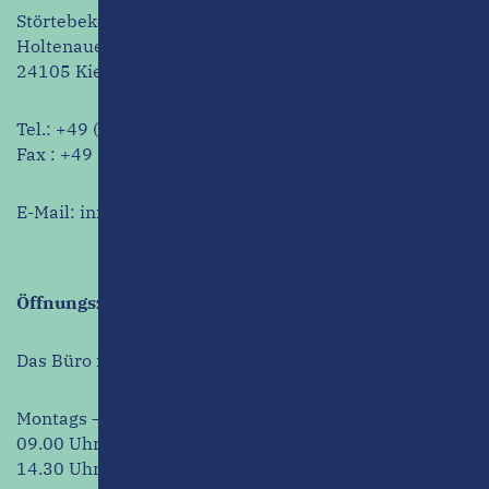
Störtebeker Haus GmbH
Holtenauer Straße 63
24105 Kiel
Tel.:
+49 (431) 239 887 – 0
Fax : +49 (431) 239 887 – 66
E-Mail:
info@stoertebekerhaus.de
Öffnungszeiten
Das Büro ist zu folgenden Zeiten für Sie erreichbar:
Montags – Donnerstags:
09.00 Uhr – 13.00 Uhr u.
14.30 Uhr – 17.00 Uhr