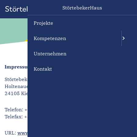
StörtebekerHaus
Projekte
Kompetenzen
Unternehmen
Impressum
Kontakt
Störtebeker Haus GmbH
Holtenauer Straße 63
24105 Kiel
Telefon:
+49 (431) 239 887 – 0
Telefax: +49 (431) 239 887 – 66
URL:
www.stoertebekerhaus.de