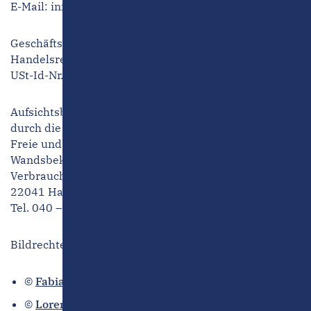
E-Mail:
info@stoertebekerhaus.de
Geschäftsführer: Michael Mattner, Malte Mattner
Handelsregister: Kiel HR B 9466
USt-Id-Nr. DE 22000 3492
Aufsichtsbehörde: Genehmigung nach § 34c GewO
durch die
Freie und Hansestadt Hamburg, Bezirksamt
Wandsbek,
Verbraucherschutzamt Wandsbek, Hammer Straße 36,
22041 Hamburg,
Tel. 040 – 4 28 81 – 2008
Bildrechte:
©
Fabian Frühling
©
Lorenz Oberdoerster