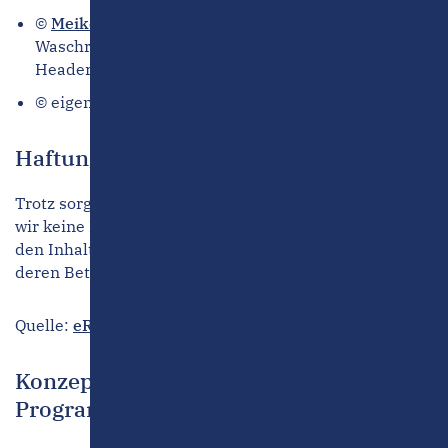
©
Meike Hansen, Archimage
(Lieblingsplatz: Flur,
Waschraum, Außenansichten unter dem Luftbild,
Header und Teaser)
© eigenes Bildmaterial
Haftungsausschluss (Disclaimer)
Trotz sorgfältiger inhaltlicher Kontrolle übernehmen
wir keine Haftung für die Inhalte externer Links. Für
den Inhalt der verlinkten Seiten sind ausschließlich
deren Betreiber verantwortlich.
Quelle:
eRecht24
Konzeption, Text, Gestaltung &
Programmierung